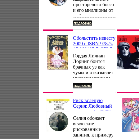
престарелого босса
и его миллионы от
любых
посягательств
Особенно со
стороны его внука
Нейта, шесть лет
Обольстить невесту
назад бросившего
2009 г ISBN 978-5-
деда в трудную
17-063195-7, 978-5-
минуту Но такой ли
403-02697-0, 978-5-
Гордая Лилиан
уж Нейт негодяй?
226-01887-9 инфо
Лоринг боится
Сердцауузме
7877h.
брачных уз как
говорит обратное…
чумы и отказывает
Автор Дженни
многочисленным
Адамс Jennie Adams.
поклонникам
Однако Хит
Гриффин, маркиз
Клейборн, не
Риск вслепую
знавший неудач в
Серия: Любовный
любви; уверен: он
роман инфо 7887h.
сумеет обольстить
Селия обожает
неприступную
всяческие
красавицуГде
рискованные
ауузууж девушке
занятия, к примеру