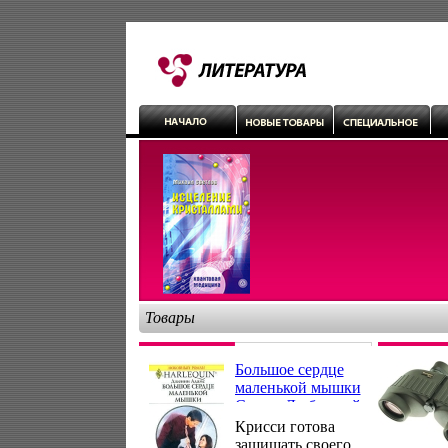
Товары
Большое сердце
маленькой мышки
Серия: Любовный
роман инфо 7872h.
Крисси готова
защищать своего