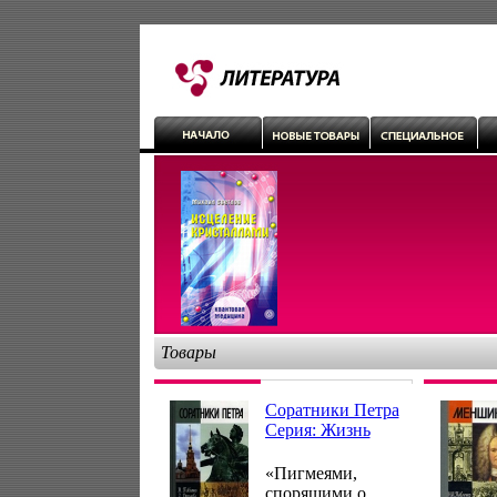
Товары
Соратники Петра
Серия: Жизнь
замечательных
людей инфо 6411h.
«Пигмеями,
спорящими о