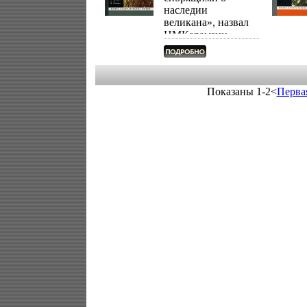
наследии
великана», назвал
НМКарамзин
сподвижников
Петра I Но едва ли
оценку великого
историка можно
Показаны 1-2<
Перва
признать
справедливой
Известен дар Петра
угадывать таланты
окружавших его
людей иаууыш
использовать их на
благо государства А
в том, что
соратники Петра
обладали
несомненными
талантами, читатель
убедится, прочитав
предложенную его
вниманию книгу В
ее основе –
выдержавшее