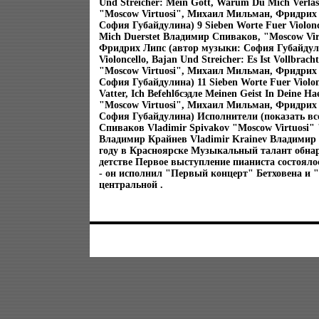
Und Streicher: Mein Gott, Warum Du Mich Verl
"Moscow Virtuosi", Михаил Мильман, Фридрих
София Губайдулина) 9 Sieben Worte Fuer Violonce
Mich Duerstet Владимир Спиваков, "Moscow Vi
Фридрих Липс (автор музыки: София Губайдули
Violoncello, Bajan Und Streicher: Es Ist Vollbra
"Moscow Virtuosi", Михаил Мильман, Фридрих
София Губайдулина) 11 Sieben Worte Fuer Violonc
Vatter, Ich Befehlбсэдлe Meinen Geist In Deine
"Moscow Virtuosi", Михаил Мильман, Фридрих
София Губайдулина) Исполнители (показать вс
Спиваков Vladimir Spivakov "Moscow Virtuosi
Владимир Крайнев Vladimir Krainev Владимир 
году в Красноярске Музыкальный талант обна
детстве Первое выступление пианиста состоялос
- он исполнил "Первый концерт" Бетховена и 
центральной .