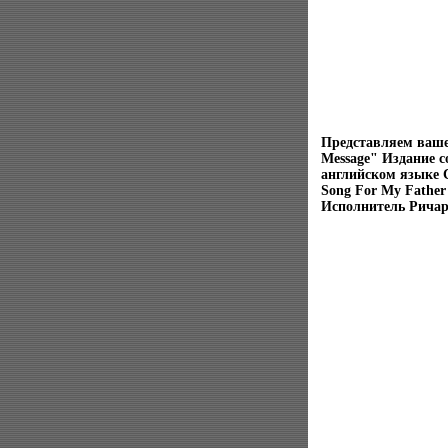
Представляем ваше
Message" Издание с
английском языке С
Song For My Father 
Исполнитель Ричар