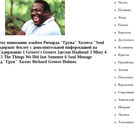
Чехов
Пушкин
Флор
Попов
Барская
Достоевск
му вниманию альбом Ричарда "Грува" Холмса "Soul
одержит буклет с дополнительной информацией на
Калинина
одержание 1 Groove's Groove 2аусъю Daahoud 3 Misty 4
Кристи
5 The Things We Did Iast Summer 6 Soul Message
д "Грув" Холмс Richard Groove Holmes.
Пржиборо
Демин
Павленко
Варламов
Скрынник
Анненски
Маврин
Леонов
Тамонико