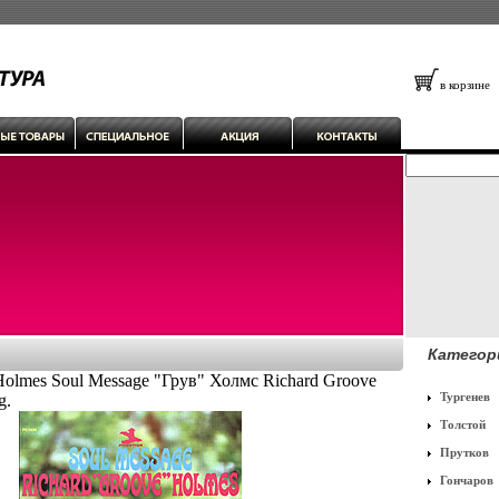
в корзине
Категор
Holmes Soul Message "Грув" Холмс Richard Groove
Тургенев
g.
Толстой
Прутков
Гончаров