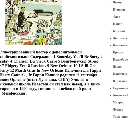
Чехов
Пушкин
Флор
Попов
Барская
Достоевск
Калинина
иллюстрированный постер с дополнительной
Кристи
лийском языке Содержание 1 Someday You'll Be Sorry 2
Пржиборо
sday 4 Chanson Du Vieux Carre 5 Bourbonаусьф Street
r 7 Fidgety Feet 8 Luscious 9 New Orleans 10 I Still Get
Демин
 Plenty 12 Mardi Gras In New Orleans Исполнитель Гарри
Павленко
arry Connick, Jr Гарри Конник родился 11 сентября
Новом Орлеане (штат Луизиана, США) Учился в
Варламов
кальной школе Известен он стал как певец, а в кино
Скрынник
ировал в 1990 году, снявшись в небольшой роли
 `Мемфисская .
Анненски
Маврин
Леонов
Тамонико