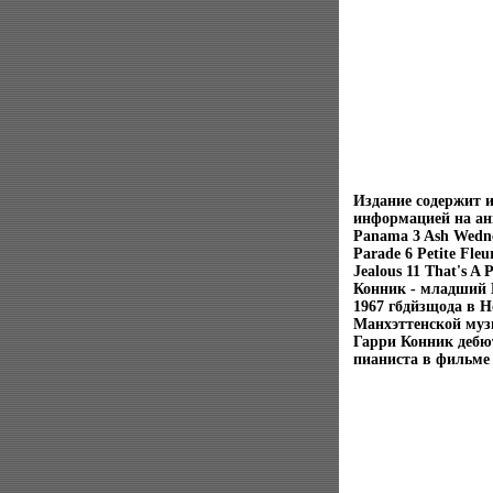
Издание содержит 
информацией на анг
Panama 3 Ash Wedne
Parade 6 Petite Fleu
Jealous 11 That's A
Конник - младший H
1967 гбдйзщода в 
Манхэттенской музы
Гарри Конник дебют
пианиста в фильме