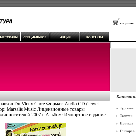
в корзине
Категор
Chanson Du Vieux Carre Формат: Audio CD (Jewel
Тургенев
ор: Marsalis Music Лицензионные товары
удионосителей 2007 г Альбом: Импортное издание
Толстой
Прутков
Гончаров