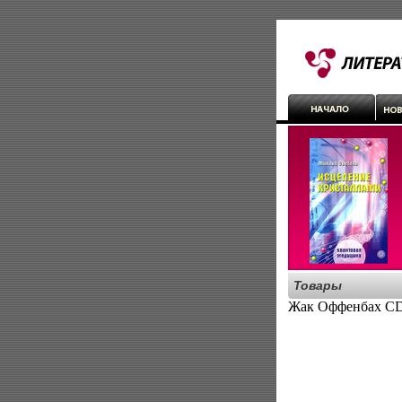
Товары
Жак Оффенбах CD 2