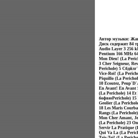
Автор музыки: Жак
Диск содержит 84 
Audio Layer 3 256 k
Pentium 166 MHz 6
Mon Dieu! (La Peric
3 Cher Seigneur, Rev
Perichole) 5 Cбдйлг`
Vice-Roi! (La Perich
Piquillo (La Pericho
10 Ecoutez, Peup`D`
En Avant! En Avant S
(La Perichole) 14 E
бофвюPerichole) 15 H
Geolier (La Perichol
18 Les Maris Courbai
Rangs (La Perichole)
Mon Cher Amant, Je 
(La Perichole) 23 On
Servir La Pratique (
Qui Va La (La Perich
Tais-Toi! (La Perich