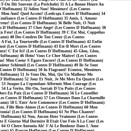
A-T-On Dit Souvent (La Perichole) 31 A La Bonne Heure Au
D`Hoffmann) 32 Adieu Non! Messieurs! (Les Contes
 Mon Ami! Quel Accent! (Lesбсэдъ Contes D`Hoffmann) 34
Confiance (Les Contes D`Hoffmann) 35 Amis, L`Amour
rreur! (Les Contes D`Hoffmann) 36 Belle Nuit, O Nuit
s D`Hoffmann) 37 Cher Ange! (Les Contes D`Hoffmann) 38
En Fete! (Les Contes D`Hoffmann) 39 C`Est Moi, Coppelius
ann) 40 Des Cendres De Ton Coeur (Les Contes
 A Fui, La Tourterelle (Les Contes D`Hoffmann) 42 Enfin
uoi (Les Contes D`Hoffmann) 43 Est-Il Mort (Les Contes
tz! C`Est Ici! (Les Contes D`Hoffmann) 45 Glou, Glou,
Hoffmann) 46 Hein! Vous Ce Cher Maitre! (Les Contes
as! Mon Coeur S`Egare Encore! (Les Contes D`Hoffmann)
sieur Schlemil (Les Contes D`Hoffmann) 49 Ils Se Sont
 Contes D`Hoffmann) 50 In Flagranti! Ecoutez, Messieurs
`Hoffmann) 51 Je Vous Dis, Moi, Qu`Un Malheur Me
D`Hoffmann) 52 Jour Et Nuit, Je Me Mets En Quatre (Les
 53 Jusque-La Cependant Affermis Mon Courage (Les
54 La Verite, Dit-On, Sortait D`Un Puits (Les Contes
rs En Paix (Les Contes D`Hoffmann) 56 Le Conseiller
Les Contes D`Hoffmann) 57 Les Oiseaux Dans La Charmille
mann) 58 L`Entr`Acte Commence (Les Contes D`Hoffmann)
nt, Fille Bien-Aimee (Les Contes D`Hoffmann) 60 Mon
ntonia! (Les Contes D`Hoffmann) 61 Ne Plus Chanter!
D`Hoffmann) 62 Non, Aucun Hote Vraiment (Les Contes
e E Giorno Mal Dormire Il Etait Une Fois A La Cour (Les
 64 O Chere Antonia Ah! J`Ai Le Bonheur Dans L`Ame
mann) 65 Pauvre Hoffmann (Les Contes D`Hoffmann)