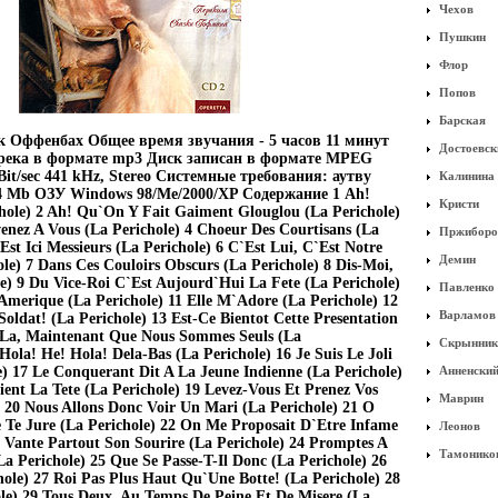
Чехов
Пушкин
Флор
Попов
Барская
 Оффенбах Общее время звучания - 5 часов 11 минут
Достоевск
трека в формате mp3 Диск записан в формате MPEG
Bit/sec 441 kHz, Stereo Системные требования: аутву
Калинина
4 Mb ОЗУ Windows 98/Me/2000/XP Содержание 1 Ah!
Кристи
hole) 2 Ah! Qu`On Y Fait Gaiment Glouglou (La Perichole)
enez A Vous (La Perichole) 4 Choeur Des Courtisans (La
Пржиборо
Est Ici Messieurs (La Perichole) 6 C`Est Lui, C`Est Notre
Демин
ole) 7 Dans Ces Couloirs Obscurs (La Perichole) 8 Dis-Moi,
le) 9 Du Vice-Roi C`Est Aujourd`Hui La Fete (La Perichole)
Павленко
Amerique (La Perichole) 11 Elle M`Adore (La Perichole) 12
Варламов
oldat! (La Perichole) 13 Est-Ce Bientot Cette Presentation
t La, Maintenant Que Nous Sommes Seuls (La
Скрынник
ola! He! Hola! Dela-Bas (La Perichole) 16 Je Suis Le Joli
e) 17 Le Conquerant Dit A La Jeune Indienne (La Perichole)
Анненски
ent La Tete (La Perichole) 19 Levez-Vous Et Prenez Vos
Маврин
 20 Nous Allons Donc Voir Un Mari (La Perichole) 21 O
Te Jure (La Perichole) 22 On Me Proposait D`Etre Infame
Леонов
 Vante Partout Son Sourire (La Perichole) 24 Promptes A
Тамонико
La Perichole) 25 Que Se Passe-T-Il Donc (La Perichole) 26
ole) 27 Roi Pas Plus Haut Qu`Une Botte! (La Perichole) 28
ole) 29 Tous Deux, Au Temps De Peine Et De Misere (La