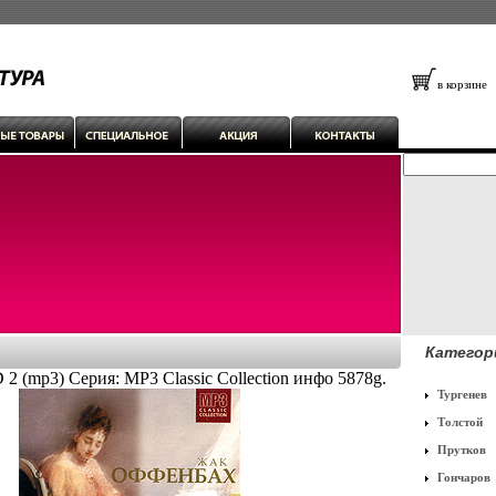
в корзине
Категор
 (mp3) Серия: MP3 Classic Collection инфо 5878g.
Тургенев
Толстой
Прутков
Гончаров