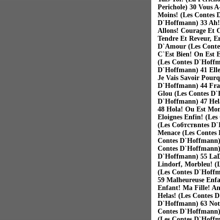
Perichole) 30 Vous 
Moins! (Les Contes 
D`Hoffmann) 33 Ah!
Allons! Courage Et 
Tendre Et Reveur, E
D`Amour (Les Conte
C`Est Bien! On Est 
(Les Contes D`Hoffm
D`Hoffmann) 41 Elle
Je Vais Savoir Pourq
D`Hoffmann) 44 Fran
Glou (Les Contes D`
D`Hoffmann) 47 Hel
48 Hola! Ou Est Mon
Eloignes Enfin! (Les
(Les Coбтствntes D
Menace (Les Contes 
Contes D`Hoffmann)
Contes D`Hoffmann) 
D`Hoffmann) 55 LaDo
Lindorf, Morbleu! (
(Les Contes D`Hoff
59 Malheureuse Enfa
Enfant! Ma Fille! A
Helas! (Les Contes 
D`Hoffmann) 63 Nott
Contes D`Hoffmann)
(Les Contes D`Hoff