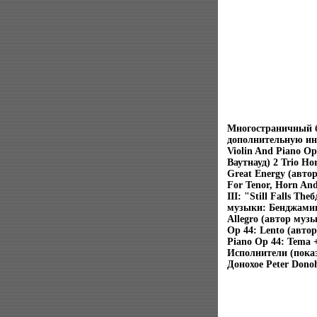
Многостраничный б
дополнительную ин
Violin And Piano Op
Ваутнауд) 2 Trio Hor
Great Energy (авто
For Tenor, Horn An
III: "Still Falls T
музыки: Бенджамин 
Allegro (автор музы
Op 44: Lento (автор
Piano Op 44: Tema 
Исполнители (показ
Донохое Peter Dono