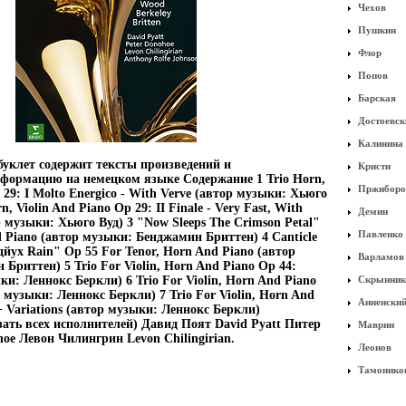
Чехов
Пушкин
Флор
Попов
Барская
Достоевск
Калинина
уклет содержит тексты произведений и
Кристи
формацию на немецком языке Содержание 1 Trio Horn,
Пржиборо
 29: I Molto Energico - With Verve (автор музыки: Хьюго
n, Violin And Piano Op 29: II Finale - Very Fast, With
Демин
р музыки: Хьюго Вуд) 3 "Now Sleeps The Crimson Petal"
Павленко
d Piano (автор музыки: Бенджамин Бриттен) 4 Canticle
heбдйух Rain" Op 55 For Tenor, Horn And Piano (автор
Варламов
Бриттен) 5 Trio For Violin, Horn And Piano Op 44:
ки: Леннокс Беркли) 6 Trio For Violin, Horn And Piano
Скрынник
 музыки: Леннокс Беркли) 7 Trio For Violin, Horn And
Анненски
+ Variations (автор музыки: Леннокс Беркли)
ать всех исполнителей) Давид Поят David Pyatt Питер
Маврин
hoe Левон Чилингрин Levon Chilingirian.
Леонов
Тамонико