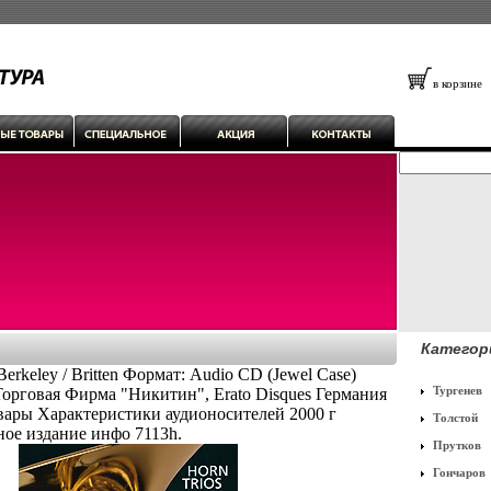
в корзине
Категор
Berkeley / Britten Формат: Audio CD (Jewel Case)
Тургенев
орговая Фирма "Никитин", Erato Disques Германия
ары Характеристики аудионосителей 2000 г
Толстой
ое издание инфо 7113h.
Прутков
Гончаров