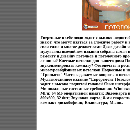
Уверенные в себе люди ходят с высоко поднято
знают, что могут взяться за сложную работу и
свои силы и многое делают сами Даже дизайн и
муаутъвльтимедийном издании собрана самая 
ремонту и дизайну потолков и потолочного про
лепнина? Клеевые потолки для вашего дома П
звукоизолировать комнату? Фотопечать и рос
многоуровбдйэпневых потолков Подвесные и н
"Грильято" Часто задаваемые вопросы о потолк
Мультимедийное издание "Евроремонт Потолок"
ходит с высоко поднятой головой Язык интерфе
Минимальные системные требования: Windows 
МГц; 64 Мб оперативной памяти; Видеокарта
800х600, 32 бит; Звуковая карта; 8-ми скорост
компакт-дискобофиив; Клавиатура; Мышь.