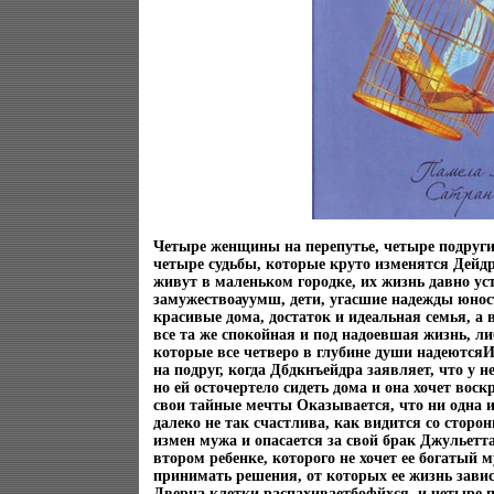
Четыре женщины на перепутье, четыре подруги,
четыре судьбы, которые круто изменятся Дейдр
живут в маленьком городке, их жизнь давно ус
замужествоауумш, дети, угасшие надежды юнос
красивые дома, достаток и идеальная семья, а
все та же спокойная и под надоевшая жизнь, л
которые все четверо в глубине души надеютс
на подруг, когда Дбдкнъейдра заявляет, что у н
но ей осточертело сидеть дома и она хочет вос
свои тайные мечты Оказывается, что ни одна и
далеко не так счастлива, как видится со сторо
измен мужа и опасается за свой брак Джульетт
втором ребенке, которого не хочет ее богатый
принимать решения, от которых ее жизнь зави
Дверца клетки распахиваетбофйхся, и четыре 