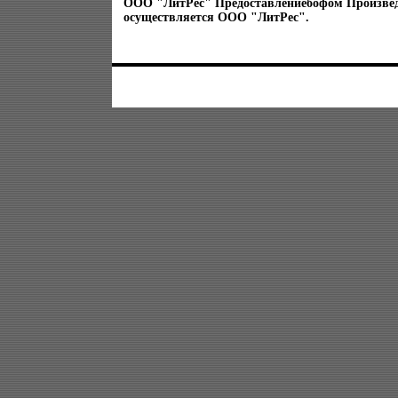
ООО "ЛитРес" Предоставлениебофом Произве
осуществляется ООО "ЛитРес".