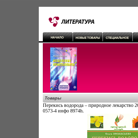
Товары
Перекись водорода – природное лекарство 2
0573-4 инфо 8974h.