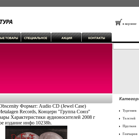
в корзине
Категор
 Obscenity Формат: Audio CD (Jewel Case)
Тургенев
etalagen Records, Концерн "Группа Союз"
ары Характеристики аудионосителей 2008 г
Толстой
ое издание инфо 10238h.
Прутков
Гончаров