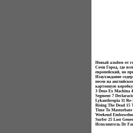
Новый альбом от го
Сочи Город, где вс
европейский, но пр
Изаухэждание соде
песен на английско
картонную коробку С
3 Deus Ex Machina 
Segment 7 Declaracio
Lykanthropia 11 Re-
Rising The Dead 15 T
Time To Masturbate 
Weekend Embowelmen
Surfer 25 Lost Gene
Исполнитель Dr Fau