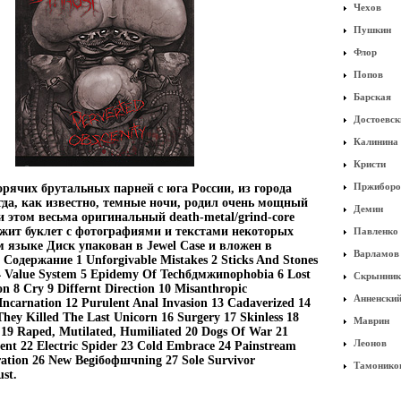
Чехов
Пушкин
Флор
Попов
Барская
Достоевск
Калинина
Кристи
Пржиборо
рячих брутальных парней с юга России, из города
егда, как известно, темные ночи, родил очень мощный
Демин
и этом весьма оригинальный death-metal/grind-core
ржит буклет с фотографиями и текстами некоторых
Павленко
м языке Диск упакован в Jewel Case и вложен в
Варламов
одержание 1 Unforgivable Mistakes 2 Sticks And Stones
4 Value System 5 Epidemy Of Techбдмжиnophobia 6 Lost
Скрынник
n 8 Cry 9 Differnt Direction 10 Misanthropic
Анненски
Incarnation 12 Purulent Anal Invasion 13 Cadaverized 14
hey Killed The Last Unicorn 16 Surgery 17 Skinless 18
Маврин
19 Raped, Mutilated, Humiliated 20 Dogs Of War 21
Леонов
t 22 Electric Spider 23 Cold Embrace 24 Painstream
ration 26 New Begiбофшчning 27 Sole Survivor
Тамонико
st.