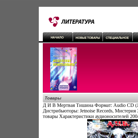
Товары
Д И В Мертвая Тишина Формат: Audio CD (J
Дистрибьюторы: Jetnoise Records, Мистерия
товары Характеристики аудионосителей 200