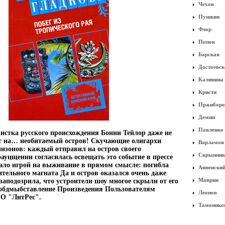
Чехов
Пушкин
Флор
Попов
Барская
Достоевск
Калинина
Кристи
Пржиборо
Демин
Павленко
истка русского происхождения Бонни Тейлор даже не
ет на… необитаемый остров! Скучающие олигархи
Варламов
инзонов: каждый отправил на остров своего
Скрынник
оауцщенни согласилась освещать это событие в прессе
ало игрой на выживание в прямом смысле: погибла
Анненски
ительного магната Да и остров оказался очень даже
Маврин
аподозрила, что устроители шоу многое скрыли от его
обдмыбставление Произведения Пользователям
Леонов
О "ЛитРес".
Тамонико