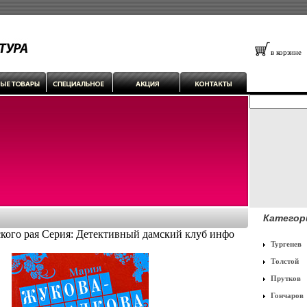
в корзине
Категор
ского рая Серия: Детективный дамский клуб инфо
Тургенев
Толстой
Прутков
Гончаров