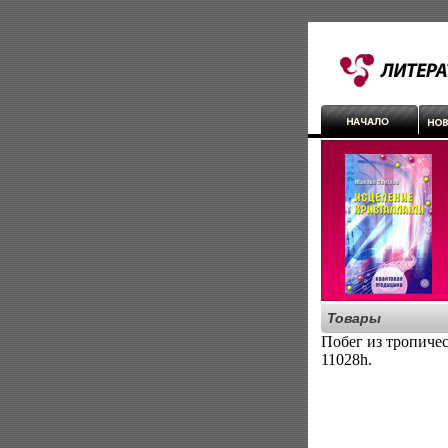
Товары
Побег из тропиче
11028h.