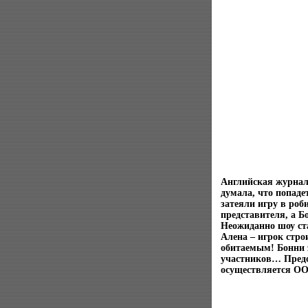
Английская журнал
думала, что попад
затеяли игру в роб
представителя, а Б
Неожиданно шоу ст
Алена – игрок стро
обитаемым! Бонни з
участников… Пред
осуществляется ОО