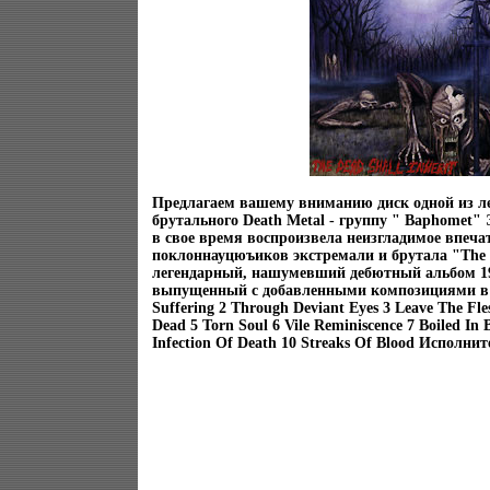
Предлагаем вашему вниманию диск одной из ле
брутального Death Metal - группу " Baphomet"
в свое время воспроизвела неизгладимое впечат
поклоннауцюъиков экстремали и брутала "The De
легендарный, нашумевший дебютный альбом 19
выпущенный с добавленными композициями в 1
Suffering 2 Through Deviant Eyes 3 Leave The Fl
Dead 5 Torn Soul 6 Vile Reminiscence 7 Boiled In 
Infection Of Death 10 Streaks Of Blood Исполни