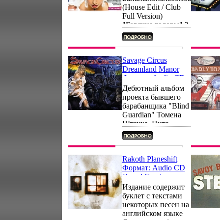
V I Production
(House Edit / Club
Россия
Full Version)
Лицензионные
"Горячие головы" 2
товары
Цыгель-Цыгель Ай-
Характеристики
Лю-Лю! "Калинки
аудионосителей
& Малинки" 3 Ян
2009 г Сборник:
Artush 4 Яблоки
Savage Circus
Российское издание
Liliya 5
Dreamland Manor
инфо 5382g.
Капюшонаусув-
Формат: Audio CD
Парашют Vadya Bo
(Jewel Case)
Дебютный альбом
6 Здрасьте, Настя!
Дистрибьюторы:
проекта бывшего
"Каникулы" 7 Буква
Dockyard, Концерн
барабанщика "Blind
RRRRR… Артем
"Группа Союз"
Guardian" Томена
Орлов 8 Москва
Россия
Штауха, Пита
Ждет Февраль DJ
Лицензионные
Силка (вокалист и
Yankovski 9 Танцы
товары
гитарист "Iron
С Огнем Artush 10
Характеристики
Savior") и
Нокиа "Mama Eva"
аудионосителей
музыкантов
Rakoth Planeshift
11 Antenna Макс
2009 г Альбом:
молодого
Формат: Audio CD
Верховски 12 DJ
Российское издание
норвежского хэви-
(Jewel Case)
"Горячие головы"
инфо 5387g.
проекта
Дистрибьюторы:
Издание содержит
13 Добдияшмик
"Persuaderqаусуе",
Earache Records Ltd
буклет с текстами
Liliya 14 Калинка
Эмиля Норберга и
, Концерн "Группа
некоторых песен на
Малинка "Калинки
Йенса Карлссона
Союз" Россия
английском языке
& Малинки" 15